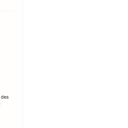
 des
t