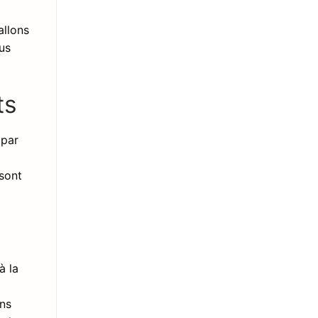
allons
us
ts
 par
 sont
à la
ans