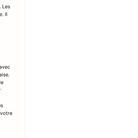
. Les
. Il
n
 avec
aise.
Ne
r
us
 votre