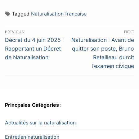
Tagged
Naturalisation française
Navigation
PREVIOUS
NEXT
de
Previous
Next
Décret du 4 juin 2025 :
Naturalisation : Avant de
post:
post:
l’article
Rapportant un Décret
quitter son poste, Bruno
de Naturalisation
Retailleau durcit
l’examen civique
Princpales
Catégories
:
Actualités sur la naturalisation
Entretien naturalisation