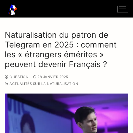
Aller
au
contenu
Naturalisation du patron de
Telegram en 2025 : comment
les « étrangers émérites »
peuvent devenir Français ?
QUESTION
28 JANVIER 2025
ACTUALITÉS SUR LA NATURALISATION