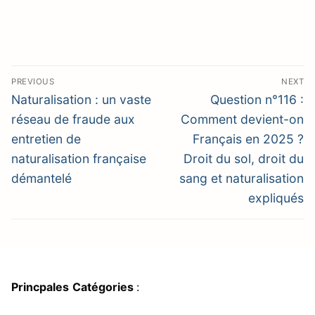
Navigation
PREVIOUS
NEXT
de
Previous
Next
Naturalisation : un vaste
Question n°116 :
post:
post:
l’article
réseau de fraude aux
Comment devient-on
entretien de
Français en 2025 ?
naturalisation française
Droit du sol, droit du
démantelé
sang et naturalisation
expliqués
Princpales
Catégories
: