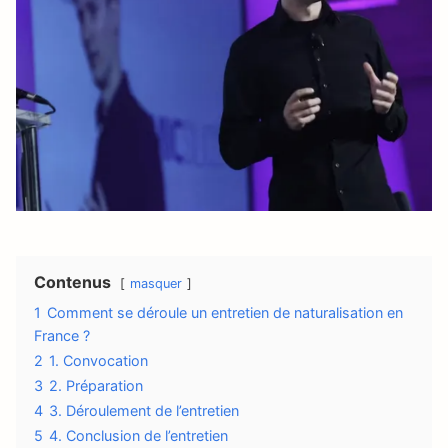
Contenus
masquer
1
Comment se déroule un entretien de naturalisation en
France ?
2
1. Convocation
3
2. Préparation
4
3. Déroulement de l’entretien
5
4. Conclusion de l’entretien