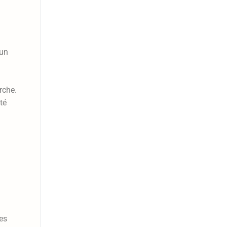
 un
rche.
té
es