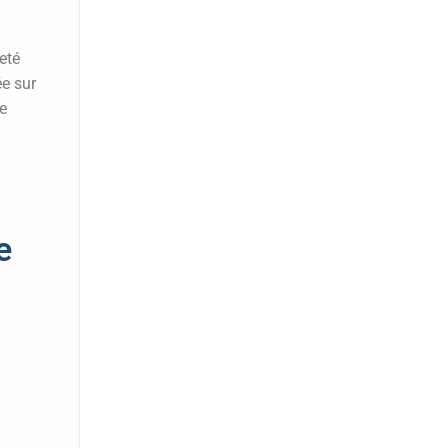
eté
ée sur
re
e