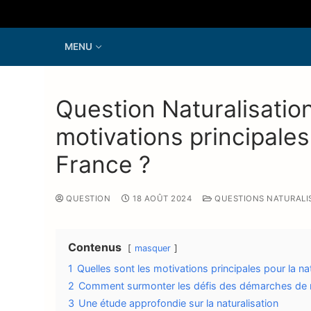
MENU
Question Naturalisation
motivations principales
France ?
QUESTION
18 AOÛT 2024
QUESTIONS NATURALI
Contenus
masquer
1
Quelles sont les motivations principales pour la na
2
Comment surmonter les défis des démarches de na
3
Une étude approfondie sur la naturalisation