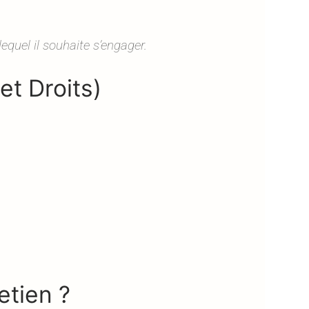
equel il souhaite s’engager.
et Droits)
etien ?